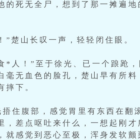
他的死无全尸，想到了那一摊遍地
。
”楚山长叹一声，轻轻闭住眼。
*人！”至于徐光、已一个踉跄，
白毫无血色的脸孔，楚山早有所料
有摔下。
徐光捂住腹部，感觉胃里有东西在翻
里，差点呕吐来什么，一想起刚才
，就感觉到恶心至极，浑身发软颤