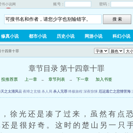
账号：
密码：
爱书小说网
搜 索
修真小说
都市小说
历史小说
网游小说
科幻小说
 第十四章十罪
章节目录 第十四章十罪
投推荐票
上一章
章节列表
下一章
加入书签
←
→
奉天之太清风云
夜啼之玄猫
杀人局
杀人无罪
终极旅程
深夜惊悚
厄运逃亡之悲情苦海
徐光还是凑了过来，虽然有点恐
况还是很好奇。这时的楚山另一只