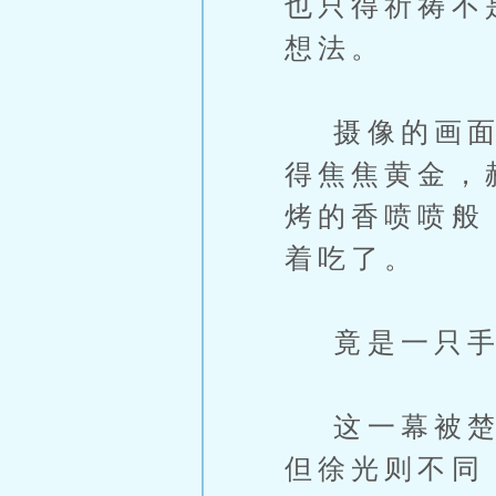
也只得祈祷不
想法。
摄像的画面变
得焦焦黄金，
烤的香喷喷般
着吃了。
竟是一只手
这一幕被楚山
但徐光则不同