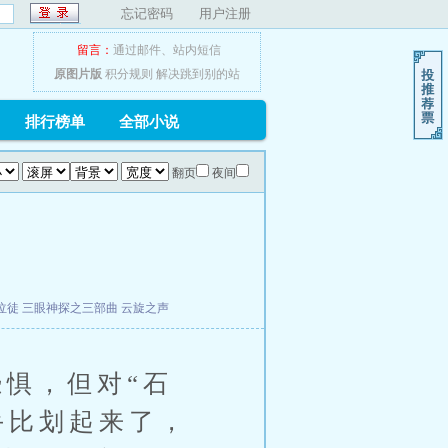
忘记密码
用户注册
留言：
通过邮件
、
站内短信
原图片版
积分规则
解决跳到别的站
排行榜单
全部小说
翻页
夜间
泣徒
三眼神探之三部曲
云旋之声
惧，但对“石
手比划起来了，