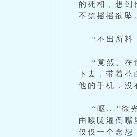
的死相，想到
不禁摇摇欲坠
“不出所料！
“竟然、在食
下去，带着苍
他的手机，没
“呕...”
由喉咙灌倒嘴
仅仅一个念想