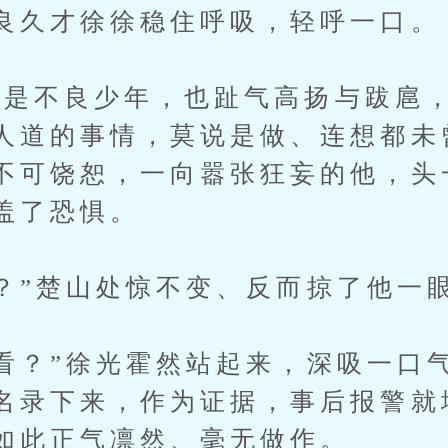
良久才徐徐稳住呼吸，轻呼一口。
不良少年，也趾气高扬与跋扈，
人道的事情，莫说是做、连想都未
不可饶恕，一向嚣张狂妄的他，头
盖了恐惧。
”楚山处惊不变、反而掠了他一
？”徐光霍然站起来，深吸一口气
名录下来，作为证据，事后报警就
如此正气凛然、毫无做作。