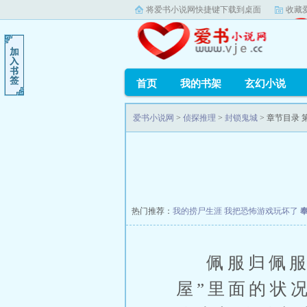
将爱书小说网快捷键下载到桌面
收藏
首页
我的书架
玄幻小说
爱书小说网
>
侦探推理
>
封锁鬼城
> 章节目录
热门推荐：
我的捞尸生涯
我把恐怖游戏玩坏了
佩服归佩服，
屋”里面的状