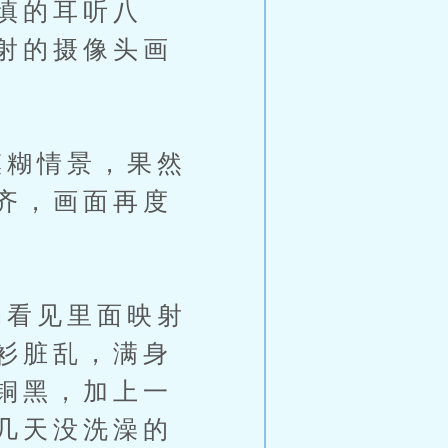
慎的耳听八
射的摄像头画
糊情景，果然
齐，画面再度
看见里面映射
衫脏乱，满身
铜黑，加上一
几天没洗澡的