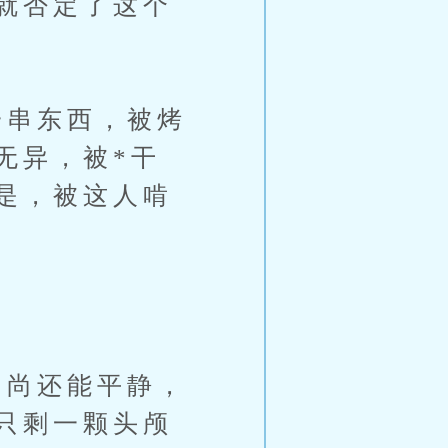
就否定了这个
串东西，被烤
无异，被*干
是，被这人啃
尚还能平静，
只剩一颗头颅