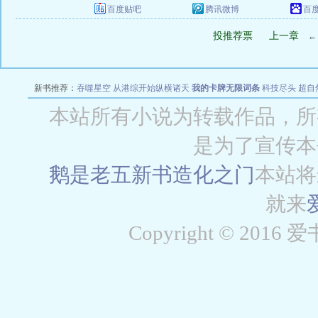
百度贴吧
腾讯微博
百
投推荐票
上一章
新书推荐：
吞噬星空
从港综开始纵横诸天
我的卡牌无限词条
科技尽头
超自
航海游戏大有问题
神秘复苏之遗忘
本站所有小说为转载作品，所
是为了宣传本
鹅是老五新书
造化之门
本站将
就来
Copyright © 2016 爱