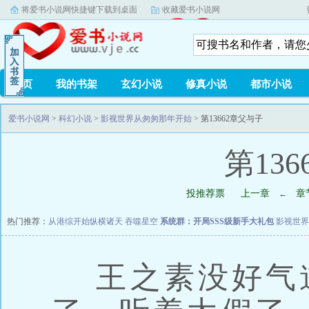
将爱书小说网快捷键下载到桌面
收藏爱书小说网
首页
我的书架
玄幻小说
修真小说
都市小说
爱书小说网
>
科幻小说
>
影视世界从匆匆那年开始
> 第13662章父与子
第13
投推荐票
上一章
章
←
热门推荐：
从港综开始纵横诸天
吞噬星空
系统群：开局SSS级新手大礼包
影视世
王之素没好气道