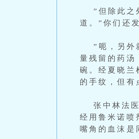
”但除此之外
道。”你们还
”呃，另外就
量残留的药汤
碗。经夏晓兰
的手纹，但有
张中林法医停
经用鲁米诺喷
嘴角的血沫是