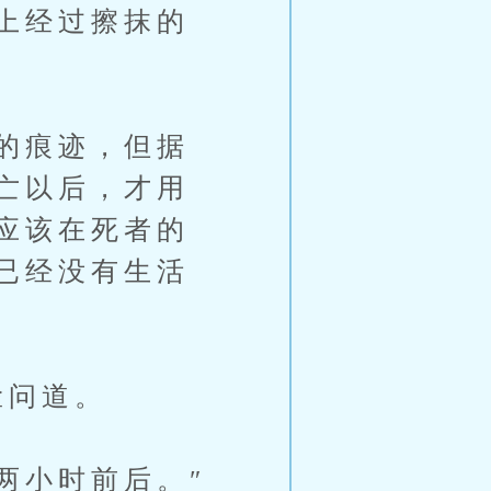
上经过擦抹的
的痕迹，但据
亡以后，才用
应该在死者的
已经没有生活
脸问道。
两小时前后。″