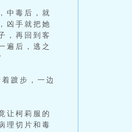
，中毒后，就
，凶手就把她
子，再回到客
一遍后，逃之
″
着踱步，一边
竟让柯莉服的
病理切片和毒