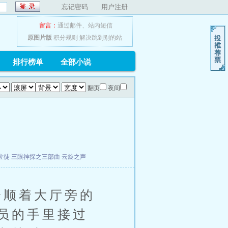
忘记密码
用户注册
留言：
通过邮件
、
站内短信
原图片版
积分规则
解决跳到别的站
排行榜单
全部小说
翻页
夜间
泣徒
三眼神探之三部曲
云旋之声
顺着大厅旁的
员的手里接过