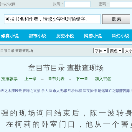
账号：
密码：
爱书小说网
搜 索
修真小说
都市小说
历史小说
网游小说
科幻小说
章目节目录 查勘查现场
章目节目录 查勘查现场
投推荐票
上一章
章节列表
下一章
加入书签
←
→
奉天之太清风云
夜啼之玄猫
杀人局
杀人无罪
终极旅程
深夜惊悚
厄运逃亡之悲情苦海
的现场询问结束后，陈一波转身
。在柯莉的卧室门口，他从一个警