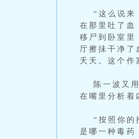
”这么说来，
在那里吐了血
移尸到卧室里
厅擦抺干净了
夭夭。这个作
陈一波又用手
在嘴里分析着
”按照你的推
是哪一种毒药