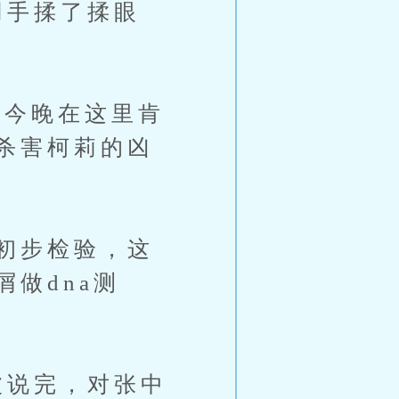
用手揉了揉眼
，今晚在这里肯
杀害柯莉的凶
初步检验，这
做dna测
波说完，对张中