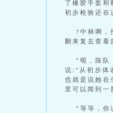
了橡胶手套和
初步检验还在
?中林啊，找
翻来复去查看
”呃，陈队，
说:”从初步
也就是说她在
里可以闻到一
”等等，你说