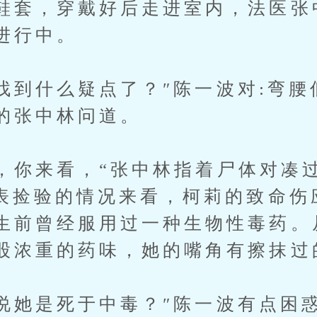
鞋套，穿戴好后走进室内，法医张
进行中。
到什么疑点了？″陈一波对:弯腰
的张中林问道。
你来看，“张中林指着尸体对凑过
体表捡验的情况来看，柯莉的致命伤
生前曾经服用过一种生物性毒药。
股浓重的药味，她的嘴角有擦抹过
她是死于中毒？″陈一波有点困