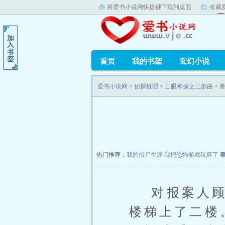
将爱书小说网快捷键下载到桌面
收藏
首页
我的书架
玄幻小说
爱书小说网
>
侦探推理
>
三眼神探之三部曲
> 
热门推荐：
我的捞尸生涯
我把恐怖游戏玩坏了
对报案人顾强
楼梯上了二楼