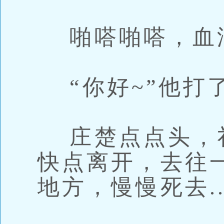
啪嗒啪嗒，血
“你好~”他打
庄楚点点头，
快点离开，去往
地方，慢慢死去..