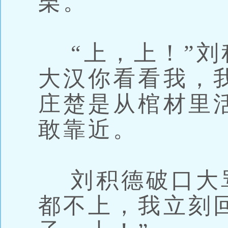
栗。
“上，上！”刘
大汉你看看我，
庄楚是从棺材里
敢靠近。
刘积德破口大骂
都不上，我立刻