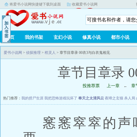
将爱书小说网快捷键下载到桌面
收藏爱书小说网
首页
我的书架
玄幻小说
修真小说
都市小说
爱书小说网
>
侦探推理
>
棺灵人
> 章节目章录 00衣3与白衣鬼相见
章节目章录 
投推荐票
上一章
章
←
热门推荐：
我的捞尸生涯
我把恐怖游戏玩坏了
奉天之太清风云
夜啼之玄猫
杀人局
窸窸窣窣的声