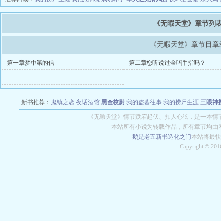
《无暇天堂》章节列
《无暇天堂》章节目章
第一章梦中第的信
第二章您听说过金吗手指吗？
新书推荐：
鬼镇之恋
夜话酒馆
黑金校尉
我的盗墓往事
我的捞尸生涯
三眼神
《无暇天堂》情节跌宕起伏、扣人心弦，是一本情
本站所有小说为转载作品，所有章节均由
鹅是老五新书
造化之门
本站将最快
Copyright © 20