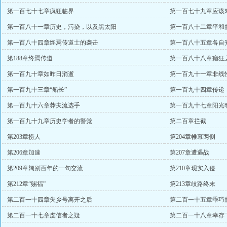
第一百七十七章疯狂临界
第一百七十九章应该
第一百八十一章历史，污染，以及黑太阳
第一百八十二章平和
第一百八十四章终焉传道士的袭击
第一百八十五章各自
第188章终焉传道
第一百八十八章癫狂
第一百九十章如昨日消逝
第一百九十一章非线
第一百九十三章“船长”
第一百九十四章传递
第一百九十六章莽夫流选手
第一百九十七章阳光
第一百九十九章历史学者的警觉
第二百章拦截
第203章捞人
第204章帷幕两侧
第206章加速
第207章遭遇战
第209章阔别百年的一句交流
第210章现实入侵
第212章“赐福”
第213章歧路终末
第二百一十四章失乡号离开之后
第二百一十五章乖巧
第二百一十七章虔信者之疑
第二百一十八章幸存