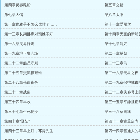
第四章灵界飚船
第五章交错
第七章人偶
第八章太阳
第十章优雅是不怎么优雅了……
第十一章爱丽丝
第十三章长期卧床对颈椎不好
第十四章无害的新船
第十六章灵界行走
第十七章洞穴
第十九章地下集会场
第二十章献祭
第二十二章船员守则
第二十三章鸟
第二十五章交流很艰难
第二十六章无星之夜
第二十八章苍白夜色
第二十九章保护城市
第三十一章残留
第三十二章失乡号上
第三十四章丰收
第三十五章平静且正
第三十七章生死轮换
第三十八章离线
第四十章“登陆”
第四十一章古董店内
第四十三章早上好，邓肯先生
第四十四章普通人的