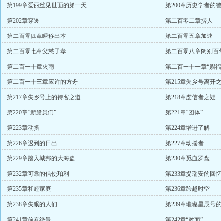
第199章爱丽丝见世面的第一天
第200章历史学者的
第202章穿透
第二百零二章捞人
第二百零四章瞬移出本
第二百零五章加速
第二百零七章父慈子孝
第二百零八章阔别百
第二百一十章火雨
第二百一十一章“赐福
第二百一十三章应许的方舟
第215章失乡号离开
第217章失乡号上的待客之道
第218章虔信者之疑
第220章“新船员们”
第221章“团体”
第223章动摇
第224章增进了解
第226章迟到的日出
第227章动摇者
第229章踏入城邦的大海盗
第230章觅血罗盘
第232章可靠的信使珀利
第233章提瑞安的回
第235章和睦家庭
第236章跨越时空
第238章失眠的人们
第239章璀璨星辰号
第241章前有绝景
第242章“对面”