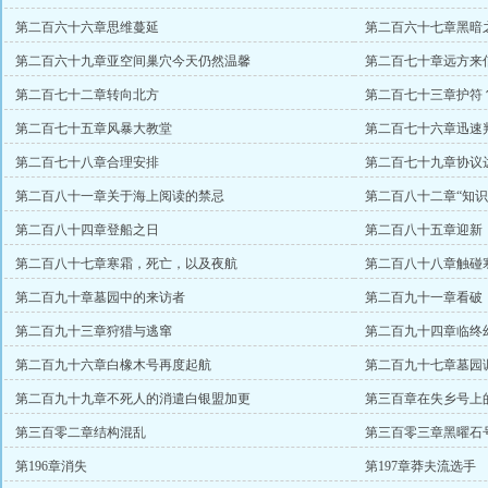
第二百六十六章思维蔓延
第二百六十七章黑暗
第二百六十九章亚空间巢穴今天仍然温馨
第二百七十章远方来
第二百七十二章转向北方
第二百七十三章护符
第二百七十五章风暴大教堂
第二百七十六章迅速
第二百七十八章合理安排
第二百七十九章协议
第二百八十一章关于海上阅读的禁忌
第二百八十二章“知识
第二百八十四章登船之日
第二百八十五章迎新
第二百八十七章寒霜，死亡，以及夜航
第二百八十八章触碰
第二百九十章墓园中的来访者
第二百九十一章看破
第二百九十三章狩猎与逃窜
第二百九十四章临终
第二百九十六章白橡木号再度起航
第二百九十七章墓园
第二百九十九章不死人的消遣白银盟加更
第三百章在失乡号上
第三百零二章结构混乱
第三百零三章黑曜石号
第196章消失
第197章莽夫流选手