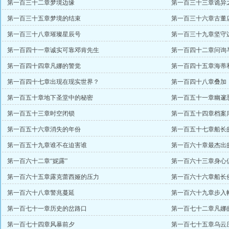
第一百三十二章梦境边缘
第一百三十三章诡异
第一百三十五章梦境的结束
第一百三十六章古董
第一百三十八章璀璨星辰号
第一百三十九章坚守
第一百四十一章诚实可靠邓肯先生
第一百四十二章问询
第一百四十四章凡娜的警觉
第一百四十五章海蒂
第一百四十七章出现在现实世界？
第一百四十八章叠加
第一百五十章地下圣堂中的秘密
第一百五十一章幽邃
第一百五十三章时空闭锁
第一百五十四章档案
第一百五十六章消失的年份
第一百五十七章船长
第一百五十九章谁不在迫害谁
第一百六十章最杰出
第一百六十二章“妮露”
第一百六十三章身心
第一百六十五章露克蕾西娅的压力
第一百六十六章船长
第一百六十八章警兆蔓延
第一百六十九章步入
第一百七十一章历史的岔路口
第一百七十二章凡娜
第一百七十四章风暴前夕
第一百七十五章乌云